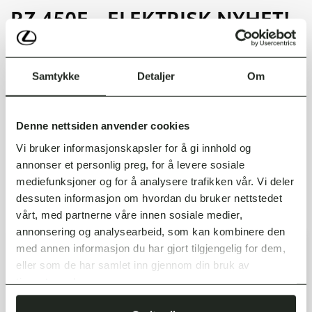
RZ 450E - ELEKTRISK NYHET!
RZ har imponerende ytelser takket være høypresisjons
Samtykke
Detaljer
Om
motordreiemomentkontroll og optimal plassering av batteri og motorer
som sørger for ideell vektfordeling og høy respons. Konseptet kalles
«The Natural» og er basert på DIRECT4 firehjulstrekk med et
Denne nettsiden anvender cookies
dreiemomentkontrollsystem som fordeler kreftene mellom akslingene
Vi bruker informasjonskapsler for å gi innhold og
beroende på kjøreforhold og underlag. Det gjør at RZ 450
annonser et personlig preg, for å levere sosiale
responderer direkte på sjåførens input og tar Lexus Driving Signature til
mediefunksjoner og for å analysere trafikken vår. Vi deler
et nytt nivå.
dessuten informasjon om hvordan du bruker nettstedet
vårt, med partnerne våre innen sosiale medier,
annonsering og analysearbeid, som kan kombinere den
med annen informasjon du har gjort tilgjengelig for dem,
eller som de har samlet inn gjennom din bruk av
tjenestene deres.